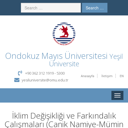
Search …
Ondokuz Mayıs Üniversitesi
Yeşil
Üniversite
+90 362 312 1919 - 5300
Anasayfa
İletişim
EN
yesiluniversite@omu.edu.tr
Toggle
naviga
İklim Değişikliği ve Farkındalık
Çalışmaları (Canik Namiye-Mümin