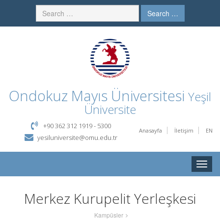
Search …
Ondokuz Mayıs Üniversitesi
Yeşil
Üniversite
+90 362 312 1919 - 5300
Anasayfa
İletişim
EN
yesiluniversite@omu.edu.tr
Toggle
naviga
Merkez Kurupelit Yerleşkesi
Kampüsler