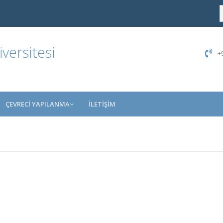
ersitesi
+9
ÇEVRECİ YAPILANMA
İLETİŞİM