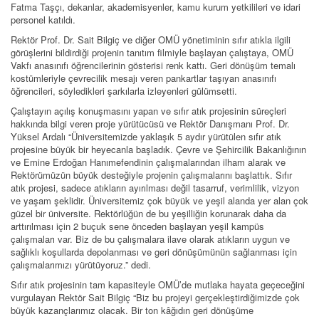
Fatma Taşçı, dekanlar, akademisyenler, kamu kurum yetkilileri ve idari
personel katıldı.
Rektör Prof. Dr. Sait Bilgiç ve diğer OMÜ yönetiminin sıfır atıkla ilgili
görüşlerini bildirdiği projenin tanıtım filmiyle başlayan çalıştaya, OMÜ
Vakfı anasınıfı öğrencilerinin gösterisi renk kattı. Geri dönüşüm temalı
kostümleriyle çevrecilik mesajı veren pankartlar taşıyan anasınıfı
öğrencileri, söyledikleri şarkılarla izleyenleri gülümsetti.
Çalıştayın açılış konuşmasını yapan ve sıfır atık projesinin süreçleri
hakkında bilgi veren proje yürütücüsü ve Rektör Danışmanı Prof. Dr.
Yüksel Ardalı “Üniversitemizde yaklaşık 5 aydır yürütülen sıfır atık
projesine büyük bir heyecanla başladık. Çevre ve Şehircilik Bakanlığının
ve Emine Erdoğan Hanımefendinin çalışmalarından ilham alarak ve
Rektörümüzün büyük desteğiyle projenin çalışmalarını başlattık. Sıfır
atık projesi, sadece atıkların ayırılması değil tasarruf, verimlilik, vizyon
ve yaşam şeklidir. Üniversitemiz çok büyük ve yeşil alanda yer alan çok
güzel bir üniversite. Rektörlüğün de bu yeşilliğin korunarak daha da
arttırılması için 2 buçuk sene önceden başlayan yeşil kampüs
çalışmaları var. Biz de bu çalışmalara ilave olarak atıkların uygun ve
sağlıklı koşullarda depolanması ve geri dönüşümünün sağlanması için
çalışmalarımızı yürütüyoruz.” dedi.
Sıfır atık projesinin tam kapasiteyle OMÜ’de mutlaka hayata geçeceğini
vurgulayan Rektör Sait Bilgiç “Biz bu projeyi gerçekleştirdiğimizde çok
büyük kazançlarımız olacak. Bir ton kâğıdın geri dönüşüme