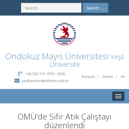
Search …
Ondokuz Mayıs Üniversitesi
Yeşil
Üniversite
+90 362 312 1919 - 5300
Anasayfa
İletişim
EN
yesiluniversite@omu.edu.tr
Toggle
naviga
OMÜ’de Sıfır Atık Çalıştayı
düzenlendi