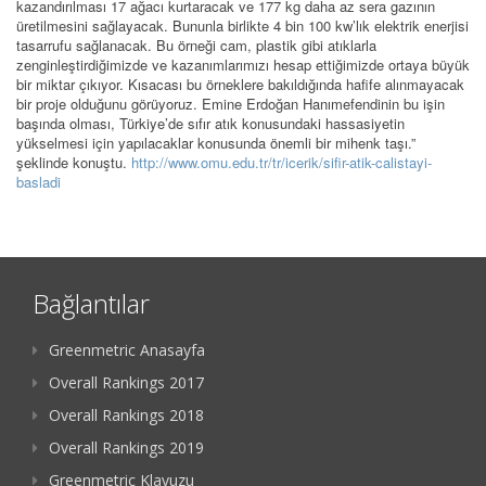
kazandırılması 17 ağacı kurtaracak ve 177 kg daha az sera gazının
üretilmesini sağlayacak. Bununla birlikte 4 bin 100 kw’lık elektrik enerjisi
tasarrufu sağlanacak. Bu örneği cam, plastik gibi atıklarla
zenginleştirdiğimizde ve kazanımlarımızı hesap ettiğimizde ortaya büyük
bir miktar çıkıyor. Kısacası bu örneklere bakıldığında hafife alınmayacak
bir proje olduğunu görüyoruz. Emine Erdoğan Hanımefendinin bu işin
başında olması, Türkiye’de sıfır atık konusundaki hassasiyetin
yükselmesi için yapılacaklar konusunda önemli bir mihenk taşı.”
şeklinde konuştu.
http://www.omu.edu.tr/tr/icerik/sifir-atik-calistayi-
basladi
Bağlantılar
Greenmetric Anasayfa
Overall Rankings 2017
Overall Rankings 2018
Overall Rankings 2019
Greenmetric Klavuzu