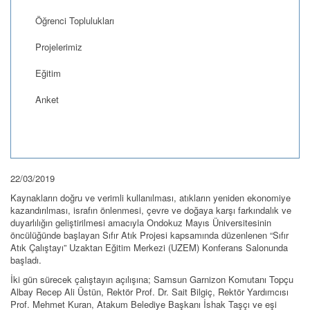
Öğrenci Toplulukları
Projelerimiz
Eğitim
Anket
22/03/2019
Kaynakların doğru ve verimli kullanılması, atıkların yeniden ekonomiye
kazandırılması, israfın önlenmesi, çevre ve doğaya karşı farkındalık ve
duyarlılığın geliştirilmesi amacıyla Ondokuz Mayıs Üniversitesinin
öncülüğünde başlayan Sıfır Atık Projesi kapsamında düzenlenen “Sıfır
Atık Çalıştayı” Uzaktan Eğitim Merkezi (UZEM) Konferans Salonunda
başladı.
İki gün sürecek çalıştayın açılışına; Samsun Garnizon Komutanı Topçu
Albay Recep Ali Üstün, Rektör Prof. Dr. Sait Bilgiç, Rektör Yardımcısı
Prof. Mehmet Kuran, Atakum Belediye Başkanı İshak Taşçı ve eşi