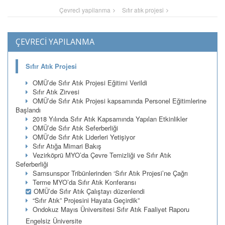
Çevreci̇ yapilanma
Sıfır atık projesi
ÇEVRECİ YAPILANMA
Sıfır Atık Projesi
OMÜ’de Sıfır Atık Projesi Eğitimi Verildi
Sıfır Atık Zirvesi
OMÜ’de Sıfır Atık Projesi kapsamında Personel Eğitimlerine
Başlandı
2018 Yılında Sıfır Atık Kapsamında Yapılan Etkinlikler
OMÜ’de Sıfır Atık Seferberliği
OMÜ’de Sıfır Atık Liderleri Yetişiyor
Sıfır Atığa Mimari Bakış
Vezirköprü MYO’da Çevre Temizliği ve Sıfır Atık
Seferberliği
Samsunspor Tribünlerinden ‘Sıfır Atık Projesi’ne Çağrı
Terme MYO’da Sıfır Atık Konferansı
OMÜ’de Sıfır Atık Çalıştayı düzenlendi
“Sıfır Atık” Projesini Hayata Geçirdik”
Ondokuz Mayıs Üniversitesi Sıfır Atık Faaliyet Raporu
Engelsiz Üniversite